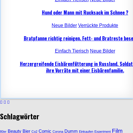
Hund oder Mann mit Rucksack im Schnee ?
Neue Bilder
Verrückte Produkte
Bratpfanne richtig reinigen. Fett- und Bratreste bese
Einfach Tierisch
Neue Bilder
Herzergreifende Eisbärenfütterung in Russland. Soldat
ihre Vorräte mit einer Eisbärenfamilie.
Schlagwörter
Film
Beauty
Bier
Comic
Dumm
80er
Co2
Corona
Einkaufen
Experiment