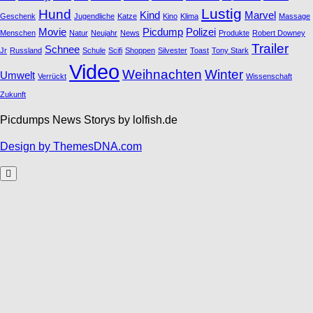
Lustig
Hund
Kind
Marvel
Geschenk
Jugendliche
Katze
Kino
Klima
Massage
Movie
Picdump
Polizei
Menschen
Natur
Neujahr
News
Produkte
Robert Downey
Trailer
Schnee
Jr
Russland
Schule
Scifi
Shoppen
Silvester
Toast
Tony Stark
Video
Weihnachten
Winter
Umwelt
Verrückt
Wissenschaft
Zukunft
Picdumps News Storys by lolfish.de
Design by ThemesDNA.com