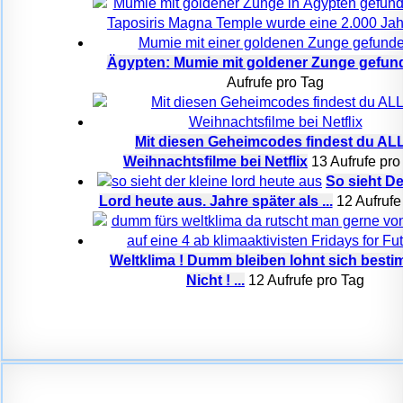
Ägypten: Mumie mit goldener Zunge gefun
Aufrufe pro Tag
Mit diesen Geheimcodes findest du AL
Weihnachtsfilme bei Netflix
13 Aufrufe pro
So sieht De
Lord heute aus. Jahre später als ...
12 Aufrufe
Weltklima ! Dumm bleiben lohnt sich besti
Nicht ! ...
12 Aufrufe pro Tag