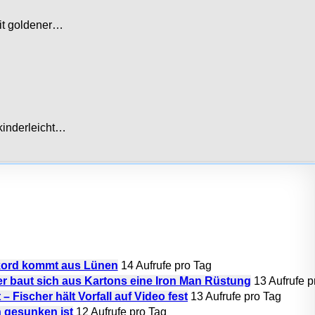
it goldener…
 kinderleicht…
ekord kommt aus Lünen
14 Aufrufe pro Tag
r baut sich aus Kartons eine Iron Man Rüstung
13 Aufrufe p
 Fischer hält Vorfall auf Video fest
13 Aufrufe pro Tag
h gesunken ist
12 Aufrufe pro Tag