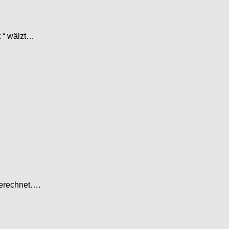
t “ wälzt…
gerechnet….