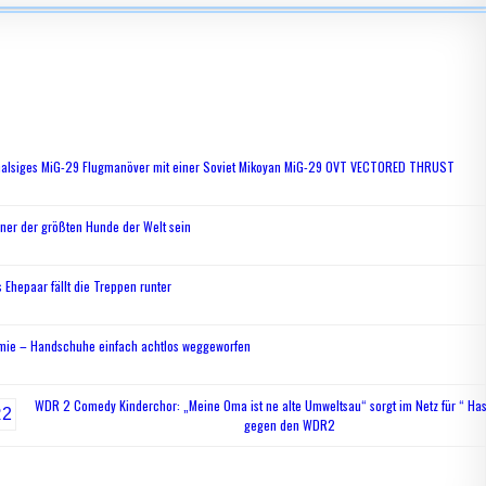
alsiges MiG-29 Flugmanöver mit einer Soviet Mikoyan MiG-29 OVT VECTORED THRUST
ner der größten Hunde der Welt sein
 Ehepaar fällt die Treppen runter
ie – Handschuhe einfach achtlos weggeworfen
WDR 2 Comedy Kinderchor: „Meine Oma ist ne alte Umweltsau“ sorgt im Netz für “ Has
gegen den WDR2