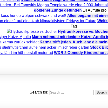
goldener Zunge gefunden
14 Aufrufe pro
Alles begann mit ein
Weltkl
Tag
Hydraulikpresse vs. Büche
Mann schmust mit riesiger Katze. Apollo ist
Karma trifft jeden. Auch jene die mein
Stock Bil
WDR 2 Comedy Kinderchor: „M
Search for: