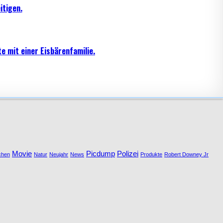
itigen.
e mit einer Eisbärenfamilie.
Movie
Picdump
Polizei
chen
Natur
Neujahr
News
Produkte
Robert Downey Jr