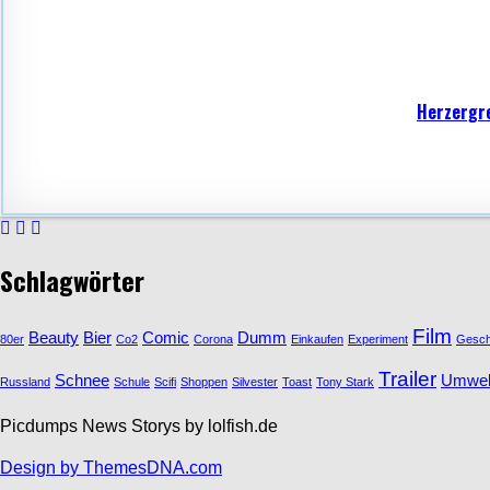
Herzergre
Schlagwörter
Film
Beauty
Bier
Comic
Dumm
80er
Co2
Corona
Einkaufen
Experiment
Gesc
Trailer
Schnee
Umwel
Russland
Schule
Scifi
Shoppen
Silvester
Toast
Tony Stark
Picdumps News Storys by lolfish.de
Design by ThemesDNA.com