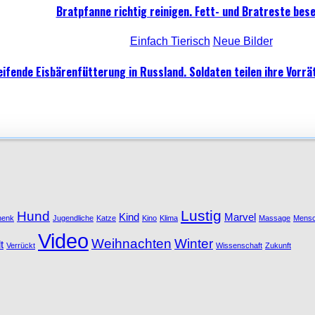
Bratpfanne richtig reinigen. Fett- und Bratreste bese
Einfach Tierisch
Neue Bilder
ifende Eisbärenfütterung in Russland. Soldaten teilen ihre Vorrät
Lustig
Hund
Kind
Marvel
henk
Jugendliche
Katze
Kino
Klima
Massage
Mens
Video
Weihnachten
Winter
t
Verrückt
Wissenschaft
Zukunft