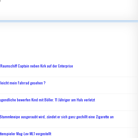
Raumschiff Captain neben Kirk auf der Enterprise
lleicht mein Fahrrad gesehen ?
ugendliche bewerfen Kind mit Böller. 11 Jähriger am Hals verletzt
 Stammkneipe ausgeraubt wird, zündet er sich ganz gechillt eine Zigarette an
enspieler Mag-Lev ML1 vorgestellt