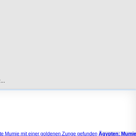
ir…
Ägypten: Mumie