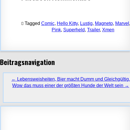
Tagged
Comic
,
Hello Kitty
,
Lustig
,
Magneto
,
Marvel
Pink
,
Superheld
,
Trailer
,
Xmen
Beitragsnavigation
← Lebensweisheiten, Bier macht Dumm und Gleichgültig
Wow das muss einer der größten Hunde der Welt sein →