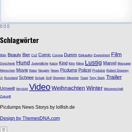
Schlagwörter
Film
Beauty
Bier
Comic
Dumm
80er
Co2
Corona
Einkaufen
Experiment
Lustig
Hund
Kind
Marvel
Geschenk
Jugendliche
Katze
Kino
Klima
Massage
Movie
Picdump
Polizei
Menschen
Natur
Neujahr
News
Produkte
Robert Downey
Trailer
Schnee
Jr
Russland
Schule
Scifi
Shoppen
Silvester
Toast
Tony Stark
Video
Weihnachten
Winter
Umwelt
Verrückt
Wissenschaft
Zukunft
Picdumps News Storys by lolfish.de
Design by ThemesDNA.com