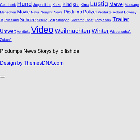
Lustig
Hund
Kind
Marvel
Geschenk
Jugendliche
Katze
Kino
Klima
Massage
Movie
Picdump
Polizei
Menschen
Natur
Neujahr
News
Produkte
Robert Downey
Trailer
Schnee
Jr
Russland
Schule
Scifi
Shoppen
Silvester
Toast
Tony Stark
Video
Weihnachten
Winter
Umwelt
Verrückt
Wissenschaft
Zukunft
Picdumps News Storys by lolfish.de
Design by ThemesDNA.com