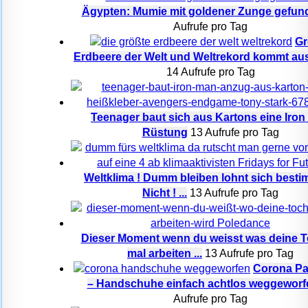
Ägypten: Mumie mit goldener Zunge gefun
Aufrufe pro Tag
Gr
Erdbeere der Welt und Weltrekord kommt au
14 Aufrufe pro Tag
Teenager baut sich aus Kartons eine Iro
Rüstung
13 Aufrufe pro Tag
Weltklima ! Dumm bleiben lohnt sich besti
Nicht ! ...
13 Aufrufe pro Tag
Dieser Moment wenn du weisst was deine T
mal arbeiten ...
13 Aufrufe pro Tag
Corona P
– Handschuhe einfach achtlos weggeworf
Aufrufe pro Tag