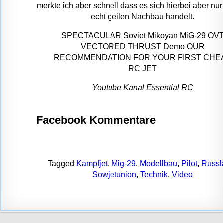
merkte ich aber schnell dass es sich hierbei aber nu
echt geilen Nachbau handelt.
SPECTACULAR Soviet Mikoyan MiG-29 OV
VECTORED THRUST Demo OUR
RECOMMENDATION FOR YOUR FIRST CHE
RC JET
Youtube Kanal Essential RC
Facebook Kommentare
Tagged
Kampfjet
,
Mig-29
,
Modellbau
,
Pilot
,
Russl
Sowjetunion
,
Technik
,
Video