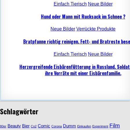
Einfach Tierisch
Neue Bilder
Hund oder Mann mit Rucksack im Schnee ?
Neue Bilder
Verrückte Produkte
Bratpfanne richtig reinigen. Fett- und Bratreste bese
Einfach Tierisch
Neue Bilder
Herzergreifende Eisbärenfütterung in Russland. Soldat
ihre Vorräte mit einer Eisbärenfamilie.
Schlagwörter
Film
Beauty
Bier
Comic
Dumm
80er
Co2
Corona
Einkaufen
Experiment