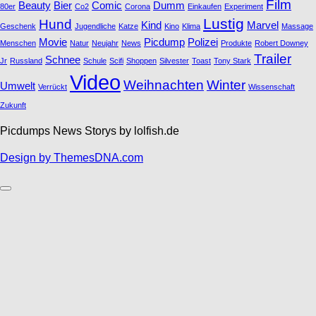
Film
Beauty
Bier
Comic
Dumm
80er
Co2
Corona
Einkaufen
Experiment
Lustig
Hund
Kind
Marvel
Geschenk
Jugendliche
Katze
Kino
Klima
Massage
Movie
Picdump
Polizei
Menschen
Natur
Neujahr
News
Produkte
Robert Downey
Trailer
Schnee
Jr
Russland
Schule
Scifi
Shoppen
Silvester
Toast
Tony Stark
Video
Weihnachten
Winter
Umwelt
Verrückt
Wissenschaft
Zukunft
Picdumps News Storys by lolfish.de
Design by ThemesDNA.com