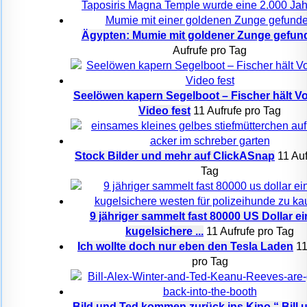
Ägypten: Mumie mit goldener Zunge gefun
Aufrufe pro Tag
Seelöwen kapern Segelboot – Fischer hält Vor
Video fest
11 Aufrufe pro Tag
Stock Bilder und mehr auf ClickASnap
11 Auf
Tag
9 jähriger sammelt fast 80000 US Dollar e
kugelsichere ...
11 Aufrufe pro Tag
Ich wollte doch nur eben den Tesla Laden
11
pro Tag
Bild und Ted kommen zurück ins Kino “ Bill un