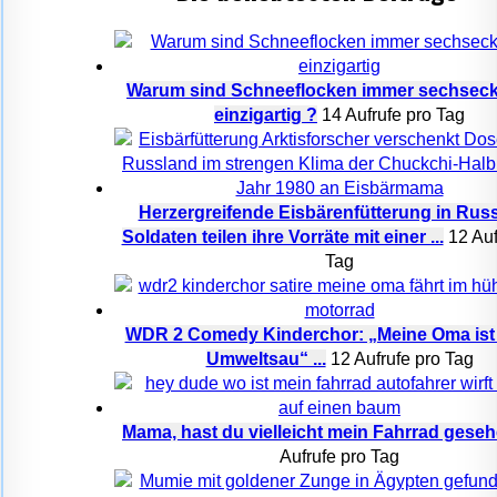
Warum sind Schneeflocken immer sechseck
einzigartig ?
14 Aufrufe pro Tag
Herzergreifende Eisbärenfütterung in Rus
Soldaten teilen ihre Vorräte mit einer ...
12 Auf
Tag
WDR 2 Comedy Kinderchor: „Meine Oma ist 
Umweltsau“ ...
12 Aufrufe pro Tag
Mama, hast du vielleicht mein Fahrrad gese
Aufrufe pro Tag