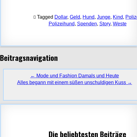
Tagged
Dollar
,
Geld
,
Hund
,
Junge
,
Kind
,
Poliz
Polizeihund
,
Spenden
,
Story
,
Weste
Beitragsnavigation
← Mode und Fashion Damals und Heute
Alles begann mit einem süßen unschuldigen Kuss →
Die beliebtesten Beiträge