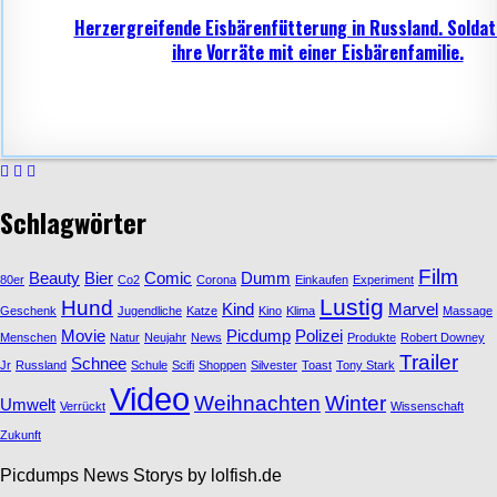
Herzergreifende Eisbärenfütterung in Russland. Soldat
ihre Vorräte mit einer Eisbärenfamilie.
Schlagwörter
Film
Beauty
Bier
Comic
Dumm
80er
Co2
Corona
Einkaufen
Experiment
Lustig
Hund
Kind
Marvel
Geschenk
Jugendliche
Katze
Kino
Klima
Massage
Movie
Picdump
Polizei
Menschen
Natur
Neujahr
News
Produkte
Robert Downey
Trailer
Schnee
Jr
Russland
Schule
Scifi
Shoppen
Silvester
Toast
Tony Stark
Video
Weihnachten
Winter
Umwelt
Verrückt
Wissenschaft
Zukunft
Picdumps News Storys by lolfish.de