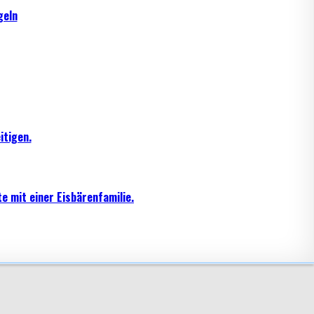
geln
itigen.
e mit einer Eisbärenfamilie.