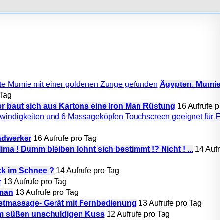
Ägypten: Mumie
 Tag
r baut sich aus Kartons eine Iron Man Rüstung
16 Aufrufe p
ndwerker
16 Aufrufe pro Tag
ima ! Dumm bleiben lohnt sich bestimmt !? Nicht ! ...
14 Aufr
k im Schnee ?
14 Aufrufe pro Tag
r
13 Aufrufe pro Tag
man
13 Aufrufe pro Tag
ustmassage- Gerät mit Fernbedienung
13 Aufrufe pro Tag
em süßen unschuldigen Kuss
12 Aufrufe pro Tag