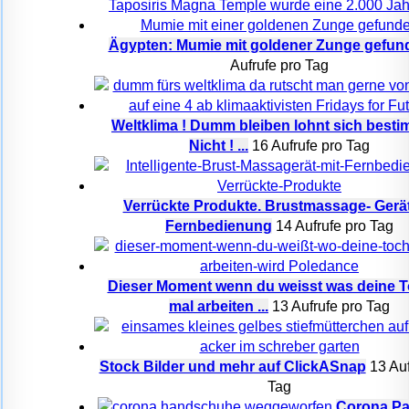
Ägypten: Mumie mit goldener Zunge gefun
Aufrufe pro Tag
Weltklima ! Dumm bleiben lohnt sich besti
Nicht ! ...
16 Aufrufe pro Tag
Verrückte Produkte. Brustmassage- Gerät
Fernbedienung
14 Aufrufe pro Tag
Dieser Moment wenn du weisst was deine T
mal arbeiten ...
13 Aufrufe pro Tag
Stock Bilder und mehr auf ClickASnap
13 Auf
Tag
Corona P