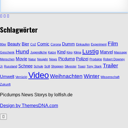
Schlagwörter
Film
Beauty
Bier
Comic
Dumm
80er
Co2
Corona
Einkaufen
Experiment
Lustig
Hund
Kind
Marvel
Geschenk
Jugendliche
Katze
Kino
Klima
Massage
Movie
Picdump
Polizei
Menschen
Natur
Neujahr
News
Produkte
Robert Downey
Trailer
Schnee
Jr
Russland
Schule
Scifi
Shoppen
Silvester
Toast
Tony Stark
Video
Weihnachten
Winter
Umwelt
Verrückt
Wissenschaft
Zukunft
Picdumps News Storys by lolfish.de
Design by ThemesDNA.com