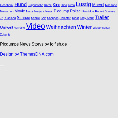
Lustig
Hund
Kind
Marvel
Geschenk
Jugendliche
Katze
Kino
Klima
Massage
Movie
Picdump
Polizei
Menschen
Natur
Neujahr
News
Produkte
Robert Downey
Trailer
Schnee
Jr
Russland
Schule
Scifi
Shoppen
Silvester
Toast
Tony Stark
Video
Weihnachten
Winter
Umwelt
Verrückt
Wissenschaft
Zukunft
Picdumps News Storys by lolfish.de
Design by ThemesDNA.com