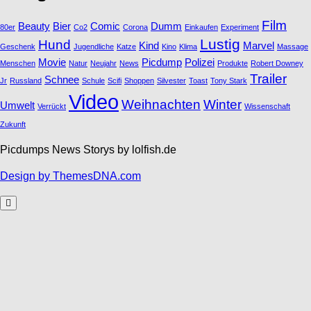
Film
Beauty
Bier
Comic
Dumm
80er
Co2
Corona
Einkaufen
Experiment
Lustig
Hund
Kind
Marvel
Geschenk
Jugendliche
Katze
Kino
Klima
Massage
Movie
Picdump
Polizei
Menschen
Natur
Neujahr
News
Produkte
Robert Downey
Trailer
Schnee
Jr
Russland
Schule
Scifi
Shoppen
Silvester
Toast
Tony Stark
Video
Weihnachten
Winter
Umwelt
Verrückt
Wissenschaft
Zukunft
Picdumps News Storys by lolfish.de
Design by ThemesDNA.com