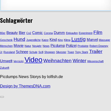
Schlagwörter
Film
Beauty
Bier
Comic
Dumm
80er
Co2
Corona
Einkaufen
Experiment
Lustig
Hund
Kind
Marvel
Geschenk
Jugendliche
Katze
Kino
Klima
Massage
Movie
Picdump
Polizei
Menschen
Natur
Neujahr
News
Produkte
Robert Downey
Trailer
Schnee
Jr
Russland
Schule
Scifi
Shoppen
Silvester
Toast
Tony Stark
Video
Weihnachten
Winter
Umwelt
Verrückt
Wissenschaft
Zukunft
Picdumps News Storys by lolfish.de
Design by ThemesDNA.com