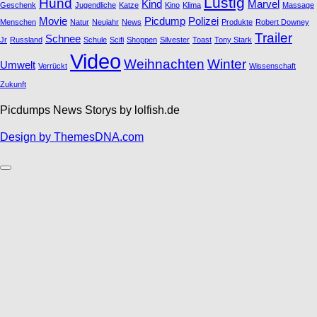
Lustig
Hund
Kind
Marvel
Geschenk
Jugendliche
Katze
Kino
Klima
Massage
Movie
Picdump
Polizei
Menschen
Natur
Neujahr
News
Produkte
Robert Downey
Trailer
Schnee
Jr
Russland
Schule
Scifi
Shoppen
Silvester
Toast
Tony Stark
Video
Weihnachten
Winter
Umwelt
Verrückt
Wissenschaft
Zukunft
Picdumps News Storys by lolfish.de
Design by ThemesDNA.com