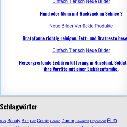
Einfach Tierisch
Neue Bilder
Hund oder Mann mit Rucksack im Schnee ?
Neue Bilder
Verrückte Produkte
Bratpfanne richtig reinigen. Fett- und Bratreste bese
Einfach Tierisch
Neue Bilder
Herzergreifende Eisbärenfütterung in Russland. Soldat
ihre Vorräte mit einer Eisbärenfamilie.
Schlagwörter
Film
Beauty
Bier
Comic
Dumm
80er
Co2
Corona
Einkaufen
Experiment