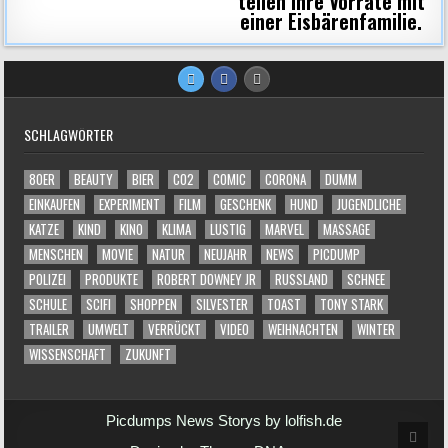
teilen ihre Vorräte mit
einer Eisbärenfamilie.
SCHLAGWÖRTER
80ER
BEAUTY
BIER
CO2
COMIC
CORONA
DUMM
EINKAUFEN
EXPERIMENT
FILM
GESCHENK
HUND
JUGENDLICHE
KATZE
KIND
KINO
KLIMA
LUSTIG
MARVEL
MASSAGE
MENSCHEN
MOVIE
NATUR
NEUJAHR
NEWS
PICDUMP
POLIZEI
PRODUKTE
ROBERT DOWNEY JR
RUSSLAND
SCHNEE
SCHULE
SCIFI
SHOPPEN
SILVESTER
TOAST
TONY STARK
TRAILER
UMWELT
VERRÜCKT
VIDEO
WEIHNACHTEN
WINTER
WISSENSCHAFT
ZUKUNFT
Picdumps News Storys by lolfish.de