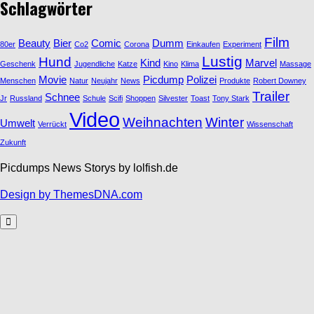
Schlagwörter
Film
Beauty
Bier
Comic
Dumm
80er
Co2
Corona
Einkaufen
Experiment
Lustig
Hund
Kind
Marvel
Geschenk
Jugendliche
Katze
Kino
Klima
Massage
Movie
Picdump
Polizei
Menschen
Natur
Neujahr
News
Produkte
Robert Downey
Trailer
Schnee
Jr
Russland
Schule
Scifi
Shoppen
Silvester
Toast
Tony Stark
Video
Weihnachten
Winter
Umwelt
Verrückt
Wissenschaft
Zukunft
Picdumps News Storys by lolfish.de
Design by ThemesDNA.com