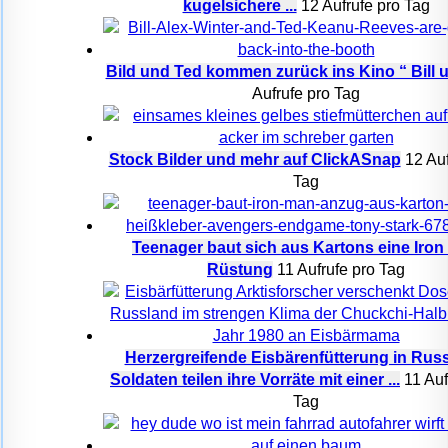
kugelsichere ...
12 Aufrufe pro Tag
Bild und Ted kommen zurück ins Kino “ Bill un
Aufrufe pro Tag
Stock Bilder und mehr auf ClickASnap
12 Auf
Tag
Teenager baut sich aus Kartons eine Iro
Rüstung
11 Aufrufe pro Tag
Herzergreifende Eisbärenfütterung in Rus
Soldaten teilen ihre Vorräte mit einer ...
11 Auf
Tag