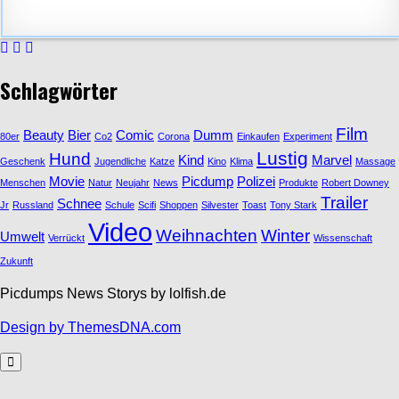
Schlagwörter
Film
Beauty
Bier
Comic
Dumm
80er
Co2
Corona
Einkaufen
Experiment
Lustig
Hund
Kind
Marvel
Geschenk
Jugendliche
Katze
Kino
Klima
Massage
Movie
Picdump
Polizei
Menschen
Natur
Neujahr
News
Produkte
Robert Downey
Trailer
Schnee
Jr
Russland
Schule
Scifi
Shoppen
Silvester
Toast
Tony Stark
Video
Weihnachten
Winter
Umwelt
Verrückt
Wissenschaft
Zukunft
Picdumps News Storys by lolfish.de
Design by ThemesDNA.com