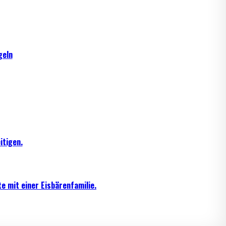
geln
itigen.
e mit einer Eisbärenfamilie.