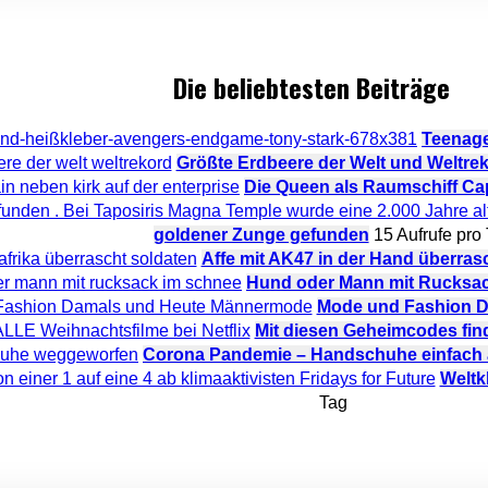
Die beliebtesten Beiträge
Teenage
Größte Erdbeere der Welt und Weltr
Die Queen als Raumschiff Cap
goldener Zunge gefunden
15 Aufrufe pro
Affe mit AK47 in der Hand überrasc
Hund oder Mann mit Rucksac
Mode und Fashion D
Mit diesen Geheimcodes find
Corona Pandemie – Handschuhe einfach 
Weltkl
Tag