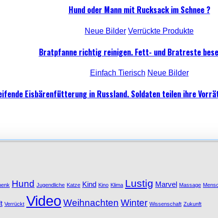
Hund oder Mann mit Rucksack im Schnee ?
Neue Bilder
Verrückte Produkte
Bratpfanne richtig reinigen. Fett- und Bratreste bese
Einfach Tierisch
Neue Bilder
ifende Eisbärenfütterung in Russland. Soldaten teilen ihre Vorrät
Lustig
Hund
Kind
Marvel
henk
Jugendliche
Katze
Kino
Klima
Massage
Mens
Video
Weihnachten
Winter
t
Verrückt
Wissenschaft
Zukunft