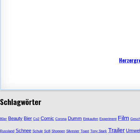
Herzergre
Schlagwörter
Film
Beauty
Bier
Comic
Dumm
80er
Co2
Corona
Einkaufen
Experiment
Gesc
Trailer
Schnee
Umwel
Russland
Schule
Scifi
Shoppen
Silvester
Toast
Tony Stark