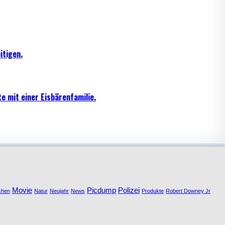
itigen.
e mit einer Eisbärenfamilie.
Movie
Picdump
Polizei
chen
Natur
Neujahr
News
Produkte
Robert Downey Jr