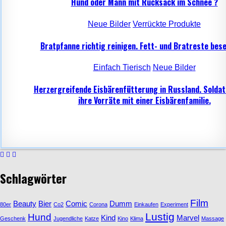
Hund oder Mann mit Rucksack im Schnee ?
Neue Bilder
Verrückte Produkte
Bratpfanne richtig reinigen. Fett- und Bratreste bese
Einfach Tierisch
Neue Bilder
Herzergreifende Eisbärenfütterung in Russland. Soldat
ihre Vorräte mit einer Eisbärenfamilie.
Schlagwörter
Film
Beauty
Bier
Comic
Dumm
80er
Co2
Corona
Einkaufen
Experiment
Lustig
Hund
Kind
Marvel
Geschenk
Jugendliche
Katze
Kino
Klima
Massage