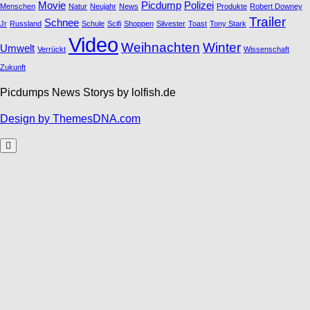
Movie
Picdump
Polizei
Menschen
Natur
Neujahr
News
Produkte
Robert Downey
Trailer
Schnee
Jr
Russland
Schule
Scifi
Shoppen
Silvester
Toast
Tony Stark
Video
Weihnachten
Winter
Umwelt
Verrückt
Wissenschaft
Zukunft
Picdumps News Storys by lolfish.de
Design by ThemesDNA.com