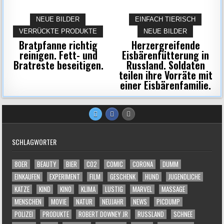
NEUE BILDER
EINFACH TIERISCH
VERRÜCKTE PRODUKTE
NEUE BILDER
Bratpfanne richtig
Herzergreifende
reinigen. Fett- und
Eisbärenfütterung in
Bratreste beseitigen.
Russland. Soldaten
teilen ihre Vorräte mit
einer Eisbärenfamilie.
SCHLAGWÖRTER
80ER
BEAUTY
BIER
CO2
COMIC
CORONA
DUMM
EINKAUFEN
EXPERIMENT
FILM
GESCHENK
HUND
JUGENDLICHE
KATZE
KIND
KINO
KLIMA
LUSTIG
MARVEL
MASSAGE
MENSCHEN
MOVIE
NATUR
NEUJAHR
NEWS
PICDUMP
POLIZEI
PRODUKTE
ROBERT DOWNEY JR
RUSSLAND
SCHNEE