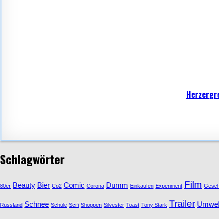
Herzergre
Schlagwörter
Film
Beauty
Bier
Comic
Dumm
80er
Co2
Corona
Einkaufen
Experiment
Gesc
Trailer
Schnee
Umwel
Russland
Schule
Scifi
Shoppen
Silvester
Toast
Tony Stark