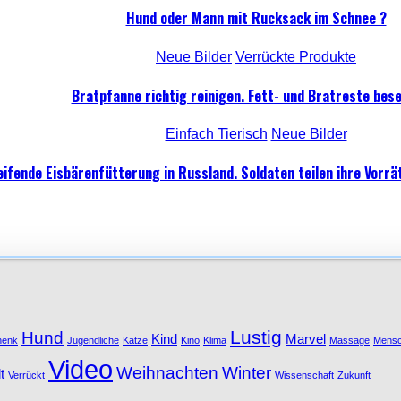
Hund oder Mann mit Rucksack im Schnee ?
Neue Bilder
Verrückte Produkte
Bratpfanne richtig reinigen. Fett- und Bratreste bese
Einfach Tierisch
Neue Bilder
ifende Eisbärenfütterung in Russland. Soldaten teilen ihre Vorrät
Lustig
Hund
Kind
Marvel
henk
Jugendliche
Katze
Kino
Klima
Massage
Mens
Video
Weihnachten
Winter
t
Verrückt
Wissenschaft
Zukunft