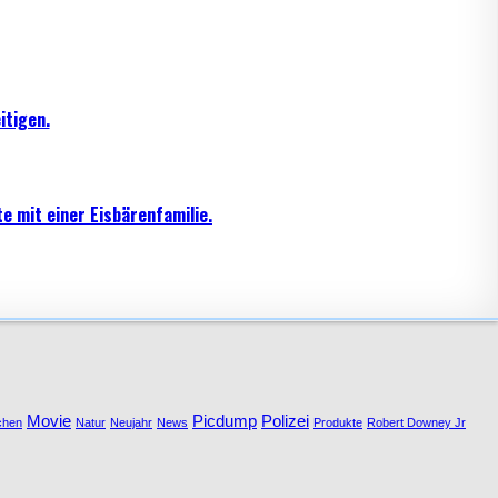
itigen.
e mit einer Eisbärenfamilie.
Movie
Picdump
Polizei
chen
Natur
Neujahr
News
Produkte
Robert Downey Jr